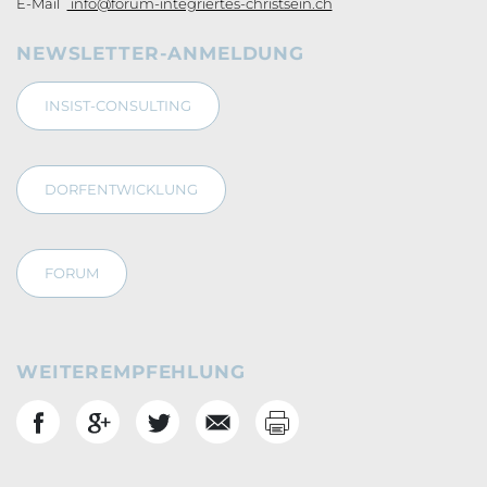
E-Mail
info@forum-integriertes-christsein.ch
NEWSLETTER-ANMELDUNG
INSIST-CONSULTING
DORFENTWICKLUNG
FORUM
WEITEREMPFEHLUNG
Drucken
Social Bookmarks