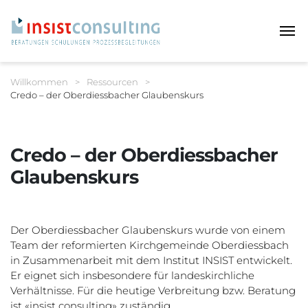
Haup
Sie befinden sich hier:
Willkommen
>
Ressourcen
>
Credo – der Oberdiessbacher Glaubenskurs
Breadcrumbnavigation
Credo – der Oberdiessbacher
Glaubenskurs
Der Oberdiessbacher Glaubenskurs wurde von einem
Team der reformierten Kirchgemeinde Oberdiessbach
in Zusammenarbeit mit dem Institut INSIST entwickelt.
Er eignet sich insbesondere für landeskirchliche
Verhältnisse. Für die heutige Verbreitung bzw. Beratung
ist «insist consulting» zuständig.