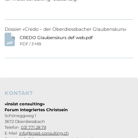
Dossier «Credo – der Oberdiessbacher Glaubenskurs»
CREDO Glaubenskurs def web.pdf
PDF / 3 MB
KONTAKT
Footerbereich
«insist consulting»
Forum Integriertes Christsein
Schöneggweg 1
3672 Oberdiessbach
Telefon
031 771 28 79
E-Mail
info@insist-consulting.ch