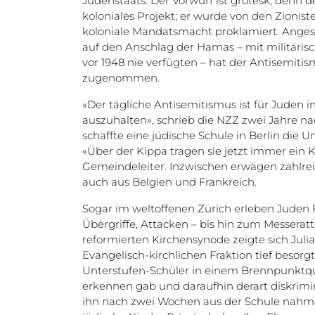
Judenstaats. Der Vorwurf ist grotesk, denn de
koloniales Projekt; er wurde von den Zionist
koloniale Mandatsmacht proklamiert. Angesic
auf den Anschlag der Hamas – mit militäris
vor 1948 nie verfügten – hat der Antisemiti
zugenommen.
«Der tägliche Antisemitismus ist für Juden
auszuhalten», schrieb die NZZ zwei Jahre nac
schaffte eine jüdische Schule in Berlin die 
«Über der Kippa tragen sie jetzt immer ein K
Gemeindeleiter. Inzwischen erwägen zahlr
auch aus Belgien und Frankreich.
Sogar im weltoffenen Zürich erleben Juden F
Übergriffe, Attacken – bis hin zum Messerat
reformierten Kirchensynode zeigte sich Jul
Evangelisch-kirchlichen Fraktion tief besorg
Unterstufen-Schüler in einem Brennpunktquar
erkennen gab und daraufhin derart diskrimin
ihn nach zwei Wochen aus der Schule nahm