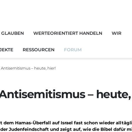
H GLAUBEN
WERTEORIENTIERT HANDELN
WIR
JEKTE
RESSOURCEN
FORUM
 Antisemitismus – heute, hier!
ion
Antisemitismus – heute, 
t dem Hamas-Überfall auf Israel fast schon wieder alltägl
 der Judenfeindschaft und zeigt auf, wie die Bibel dafür