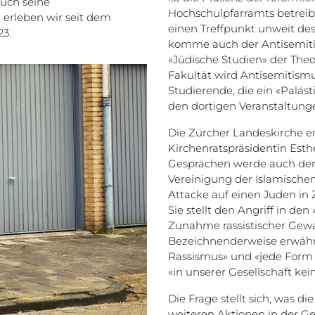
auch seine
Hochschulpfarramts betreibt
 erleben wir seit dem
einen Treffpunkt unweit des
23.
komme auch der Antisemitis
«Jüdische Studien» der Theo
Fakultät wird Antisemitismu
Studierende, die ein «Paläs
den dortigen Veranstaltunge
Die Zürcher Landeskirche eng
Kirchenratspräsidentin Esth
Gesprächen werde auch der 
Vereinigung der Islamischen
Attacke auf einen Juden in Z
Sie stellt den Angriff in de
Zunahme rassistischer Gewa
Bezeichnenderweise erwähnt
Rassismus» und «jede Form v
«in unserer Gesellschaft kei
Die Frage stellt sich, was d
weiteren Aktionen in der Ge