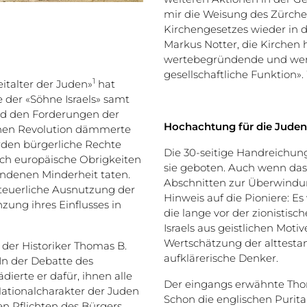
mir die Weisung des Zürch
Kirchengesetzes wieder in d
Markus Notter, die Kirchen 
wertebegründende und wert
gesellschaftliche Funktion».
1
italter der Juden»
hat
e der «Söhne Israels» samt
nd den Forderungen der
Hochachtung für die Juden 
chen Revolution dämmerte
rden bürgerliche Rechte
Die 30-seitige Handreichung
ich europäische Obrigkeiten
sie geboten. Auch wenn das 
ndenen Minderheit taten.
Abschnitten zur Überwindun
steuerliche Ausnutzung der
Hinweis auf die Pioniere: E
zung ihres Einflusses in
die lange vor der zionisti
Israels aus geistlichen Mot
Wertschätzung der alttesta
 der Historiker Thomas B.
aufklärerische Denker.
In der Debatte des
ierte er dafür, ihnen alle
Der eingangs erwähnte Tho
ationalcharakter der Juden
Schon die englischen Purita
ten Pflichten des Bürgers