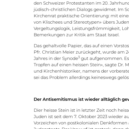
den Schweizer Protestanten im 20. Jahrhun
jüdisch-christlichen Dialogs gewidmet. Im Sc
Kirchenrat praktische Orientierung: mit ein
von Klischees und Stereotypen» übers Juden
Vergeltungslogik, Leistungsfrömmigkeit, Lo
Bemerkungen zur Kritik am Staat Israel.
Das gehaltvolle Papier, das auf einen Vorst
Pfr. Christian Meier zurückgeht, wurde am 2
3
Jahres in der Synode
gut aufgenommen. Es s
Tropfen auf einen heissen Stein», sagte Dr.
und Kirchenhistoriker, namens der vorbera
sei das Problem allerdings keineswegs gelös
Der Antisemitismus ist wieder alltäglich g
Dier heisse Stein ist in letzter Zeit noch hei
Juden ist seit dem 7. Oktober 2023 wieder 
Vorzeichen von postkolonialen Denkformen 