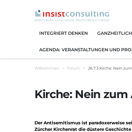
INTEGRIERT DENKEN
GANZHEITLIC
AGENDA: VERANSTALTUNGEN UND PRO
Sie befinden sich hier:
Willkommen
>
Forum
>
26.7.3 Kirche: Nein zum
Breadcrumbnavigat
Kirche: Nein zum 
Der Antisemitismus ist paradoxerweise sei
Zürcher Kirchenrat die düstere Geschichte