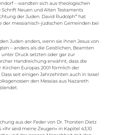
zendorf – wandten sich aus theologischen
ge Schrift Neuen und Alten Testaments
4
achtung der Juden. David Rudolph
hat
ge der messianisch-jüdischen Gemeinden bei
den Juden anders, wenn sie ihnen Jesus von
ten – anders als die Geistlichen, Beamten
e unter Druck setzten oder gar zur
ürcher Handreichung erwähnt, dass die
 Kirchen Europas 2001 förmlich der
Dass seit einigen Jahrzehnten auch in Israel
olksgenossen den Messias aus Nazareth
blendet.
chung aus der Feder von Dr. Thorsten Dietz
 «Ihr seid meine Zeugen» in Kapitel 43,10