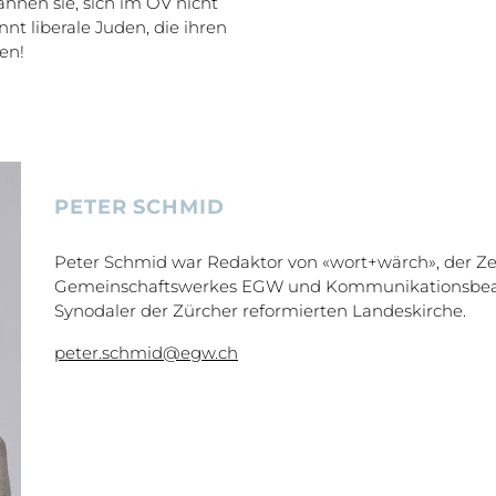
ahnen sie, sich im ÖV nicht
t liberale Juden, die ihren
en!
PETER SCHMID
Peter Schmid war Redaktor von «wort+wärch», der Zei
Gemeinschaftswerkes EGW und Kommunikationsbeauft
Synodaler der Zürcher reformierten Landeskirche.
peter.schmid@egw.ch