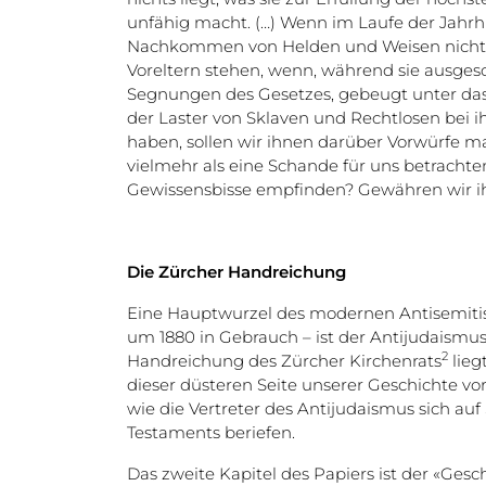
unfähig macht. (…) Wenn im Laufe der Jahrh
Nachkommen von Helden und Weisen nicht 
Voreltern stehen, wenn, während sie ausge
Segnungen des Gesetzes, gebeugt unter das 
der Laster von Sklaven und Rechtlosen bei i
haben, sollen wir ihnen darüber Vorwürfe ma
vielmehr als eine Schande für uns betracht
Gewissensbisse empfinden? Gewähren wir ih
Die Zürcher Handreichung
Eine Hauptwurzel des modernen Antisemitis
um 1880 in Gebrauch – ist der Antijudaismus
2
Handreichung des Zürcher Kirchenrats
lieg
dieser düsteren Seite unserer Geschichte vor.
wie die Vertreter des Antijudaismus sich auf
Testaments beriefen.
Das zweite Kapitel des Papiers ist der «Ge