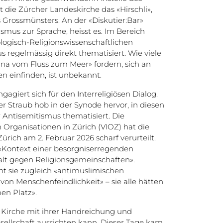
 die Zürcher Landeskirche das «Hirschli»,
 Grossmünsters. An der «Diskutier:Bar»
mus zur Sprache, heisst es. Im Bereich
logisch-Religionswissenschaftlichen
s regelmässig direkt thematisiert. Wie viele
tina vom Fluss zum Meer» fordern, sich an
n einfinden, ist unbekannt.
agiert sich für den Interreligiösen Dialog.
er Straub hob in der Synode hervor, in diesen
Antisemitismus thematisiert. Die
 Organisationen in Zürich (VIOZ) hat die
ürich am 2. Februar 2026 scharf verurteilt.
n «Kontext einer besorgniserregenden
lt gegen Religionsgemeinschaften».
 sie zugleich «antimuslimischen
on Menschenfeindlichkeit» – sie alle hätten
nen Platz».
ie Kirche mit ihrer Handreichung und
sellschaft ausrichten kann. Dieser Tage kam