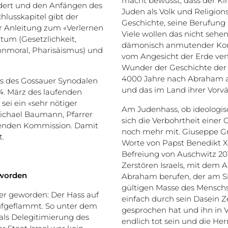
macht bewusst, dass der Ki
dert und den Anfängen des
Juden als Volk und Religio
hlusskapitel gibt der
Geschichte, seine Berufung 
er Anleitung zum «Verlernen
Viele wollen das nicht sehen
tum (Gesetzlichkeit,
dämonisch anmutender Kons
hnmoral, Pharisäismus) und
vom Angesicht der Erde ver
Wunder der Geschichte der V
4000 Jahre nach Abraham als
oss des Gossauer Synodalen
und das im Land ihrer Vorvä
4. März des laufenden
ei ein «sehr nötiger
Am Judenhass, ob ideologis
 Michael Baumann, Pfarrer
sich die Verbohrtheit einer
tenden Kommission. Damit
noch mehr mit. Giuseppe Gra
t.
Worte von Papst Benedikt XVI
Befreiung von Auschwitz 201
Zerstören Israels, mit dem A
eworden
Abraham berufen, der am Si
gültigen Masse des Menschsei
sser geworden: Der Hass auf
einfach durch sein Dasein 
aufgeflammt. So unter dem
gesprochen hat und ihn in V
als Delegitimierung des
endlich tot sein und die H