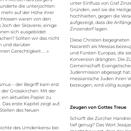
unter Einfluss von Graf Zin
underte die unterjochten
Gründen, weil sie die Heili
mehr auf der Höhe ihrer
hochhielten, gegen die Ver
schlossen waren von den
aufgezeigt, dass die Anfän
Joch der Sklaverei, einige
Zinzendorf lagen.
hnen sich ausgebildet
chen? Sollten wir das nicht
Diese Christen begegneten 
en und darüber
Nazareth als Messias bezeug
nen Gerechtigkeit … .»
und Fürsten Europas, die si
Konversion drängten. Die Z
Gemeinschaft Evangelischer
Judenmission abgesagt hat. 
messianische Juden ihren V
mus – der Begriff kam erst
bezeugen, wird völlig ausge
 der Grosskirchen. Mit der
t ein aktuelles Papier zu
 Das erste Kapitel zeigt auf,
Zeugen von Gottes Treue
 Stellen des Neuen
Schürft die Zürcher Handrei
tief genug? Das Wort Jesajas
schichte des Umdenkens» bei