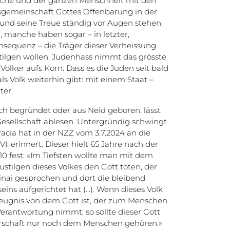
rche und der ganzen Menschheit mit den
nsgemeinschaft Gottes Offenbarung in der
und seine Treue ständig vor Augen stehen.
; manche haben sogar – in letzter,
equenz – die Träger dieser Verheissung
tilgen wollen. Judenhass nimmt das grösste
ölker aufs Korn: Dass es die Juden seit bald
 Volk weiterhin gibt: mit einem Staat –
ter.
ch begründet oder aus Neid geboren, lässt
 Gesellschaft ablesen. Untergründig schwingt
cia hat in der NZZ vom 3.7.2024 an die
. erinnert. Dieser hielt 65 Jahre nach der
0 fest: «Im Tiefsten wollte man mit dem
ustilgen dieses Volkes den Gott töten, der
nai gesprochen und dort die bleibend
ns aufgerichtet hat (...). Wenn dieses Volk
Zeugnis von dem Gott ist, der zum Menschen
erantwortung nimmt, so sollte dieser Gott
errschaft nur noch dem Menschen gehören.»