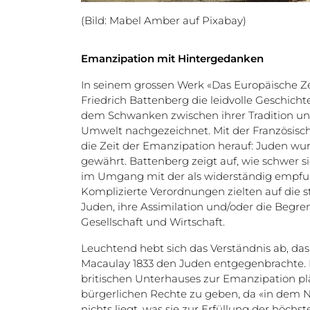
(Bild: Mabel Amber auf Pixabay)
Emanzipation mit Hintergedanken
In seinem grossen Werk «Das Europäische Ze
Friedrich Battenberg die leidvolle Geschicht
dem Schwanken zwischen ihrer Tradition u
Umwelt nachgezeichnet. Mit der Französis
die Zeit der Emanzipation herauf: Juden wu
gewährt. Battenberg zeigt auf, wie schwer s
im Umgang mit der als widerständig empfu
Komplizierte Verordnungen zielten auf die 
Juden, ihre Assimilation und/oder die Begren
Gesellschaft und Wirtschaft.
Leuchtend hebt sich das Verständnis ab, das
Macaulay 1833 den Juden entgegenbrachte. 
britischen Unterhauses zur Emanzipation pläd
bürgerlichen Rechte zu geben, da «in dem N
nichts liegt, was sie zur Erfüllung der höchs