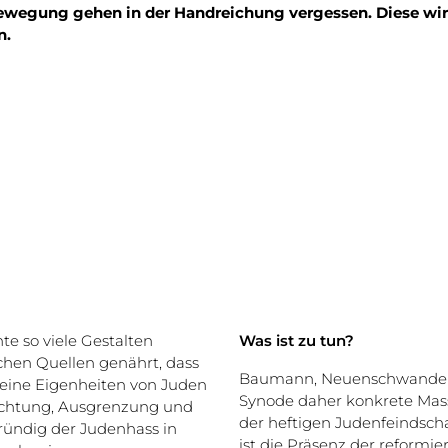
ewegung gehen in der Handreichung vergessen. Diese wirft
n.
te so viele Gestalten
Was ist zu tun?
hen Quellen genährt, dass
Baumann, Neuenschwander u
 eine Eigenheiten von Juden
Synode daher konkrete Ma
rachtung, Ausgrenzung und
der heftigen Judenfeindscha
ründig der Judenhass in
ist die Präsenz der reformi