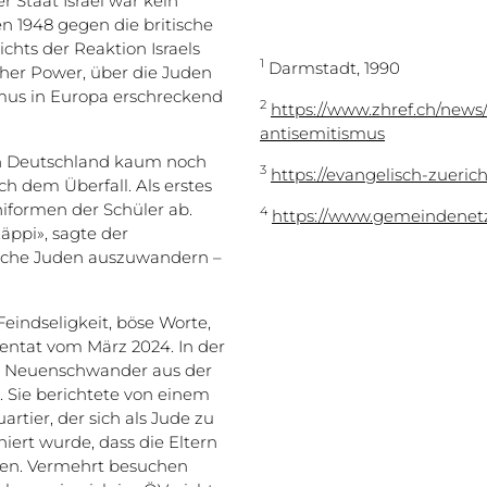
r Staat Israel war kein
en 1948 gegen die britische
hts der Reaktion Israels
1
Darmstadt, 1990
cher Power, über die Juden
smus in Europa erschreckend
2
https://www.zhref.ch/news
antisemitismus
 in Deutschland kaum noch
3
https://evangelisch-zueri
h dem Überfall. Als erstes
Uniformen der Schüler ab.
4
https://www.gemeindenet
äppi», sagte der
eiche Juden auszuwandern –
eindseligkeit, böse Worte,
tentat vom März 2024. In der
ia Neuenschwander aus der
t. Sie berichtete von einem
tier, der sich als Jude zu
iert wurde, dass die Eltern
en. Vermehrt besuchen