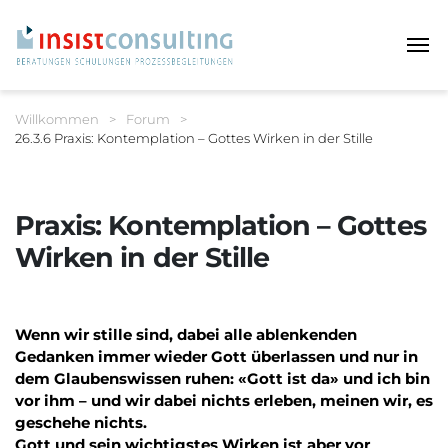
Haup
Sie befinden sich hier:
Willkommen
>
Forum
>
26.3.6 Praxis: Kontemplation – Gottes Wirken in der Stille
Breadcrumbnavigation
Praxis: Kontemplation – Gottes
Wirken in der Stille
Wenn wir stille sind, dabei alle ablenkenden
Gedanken immer wieder Gott überlassen und nur in
dem Glaubenswissen ruhen: «Gott ist da» und ich bin
vor ihm – und wir dabei nichts erleben, meinen wir, es
geschehe nichts.
Gott und sein wichtigstes Wirken ist aber vor