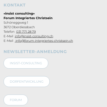
KONTAKT
Footerbereich
«insist consulting»
Forum Integriertes Christsein
Schöneggweg 1
3672 Oberdiessbach
Telefon
031 771 28 79
E-Mail
info@insist-consulting.ch
E-Mail
info@forum-integriertes-christsein.ch
NEWSLETTER-ANMELDUNG
INSIST-CONSULTING
DORFENTWICKLUNG
FORUM