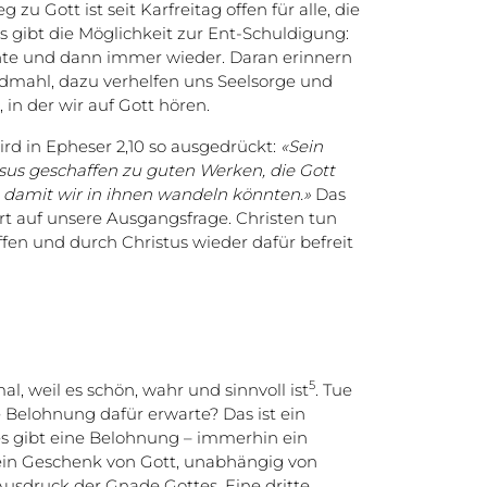
 zu Gott ist seit Karfreitag offen für alle, die
 gibt die Möglichkeit zur Ent-Schuldigung:
hte und dann immer wieder. Daran erinnern
dmahl, dazu verhelfen uns Seelsorge und
, in der wir auf Gott hören.
rd in Epheser 2,10 so ausgedrückt:
«Sein
Jesus geschaffen zu guten Werken, die Gott
t, damit wir in ihnen wandeln könnten.»
Das
rt auf unsere Ausgangsfrage. Christen tun
ffen und durch Christus wieder dafür befreit
5
l, weil es schön, wahr und sinnvoll ist
. Tue
e Belohnung dafür erwarte? Das ist ein
 es gibt eine Belohnung – immerhin ein
 ein Geschenk von Gott, unabhängig von
Ausdruck der Gnade Gottes. Eine dritte