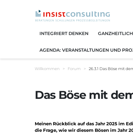
INTEGRIERT DENKEN
GANZHEITLIC
AGENDA: VERANSTALTUNGEN UND PRO
Sie befinden sich hier:
Willkommen
>
Forum
>
26.3.1 Das Böse mit d
Breadcrumbnavigat
Das Böse mit de
Meinen Rückblick auf das Jahr 2025 im Edi
die Frage, wie wir diesem Bösen im Jahr 2