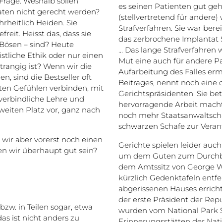
Frage: Weshalb sollen
es seinen Patienten gut ge
Taten nicht gerecht werden?
(stellvertretend für andere)
rheitlich Heiden. Sie
Strafverfahren. Sie war ber
eit. Heisst das, dass sie
das zerbrochene Implantat 
Bösen – sind? Heute
... Das lange Strafverfahren 
istliche Ethik oder nur einen
Mut eine auch für andere P
trangig ist? Wenn wir die
Aufarbeitung des Falles erm
n, sind die Bestseller oft
Beitrages, nennt noch eine 
uten Gefühlen verbinden, mit
Gerichtspräsidenten. Sie bet
verbindliche Lehre und
hervorragende Arbeit macht
eiten Platz vor, ganz nach
noch mehr Staatsanwaltscha
schwarzen Schafe zur Veran
wir aber vorerst noch einen
Gerichte spielen leider auc
n wir überhaupt gut sein?
um dem Guten zum Durchbru
dem Amtssitz von George Wa
kürzlich Gedenktafeln entf
abgerissenen Hauses erricht
der erste Präsident der Repu
bzw. in Teilen sogar, etwa
wurden vom National Park Se
das ist nicht anders zu
Erinnerungsstätten der Nati