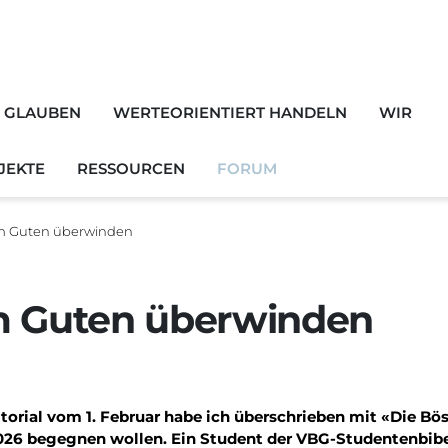
H GLAUBEN
WERTEORIENTIERT HANDELN
WIR
JEKTE
RESSOURCEN
FORUM
em Guten überwinden
ion
m Guten überwinden
torial vom 1. Februar habe ich überschrieben mit «Die Bö
026 begegnen wollen. Ein Student der VBG-Studentenbibelg