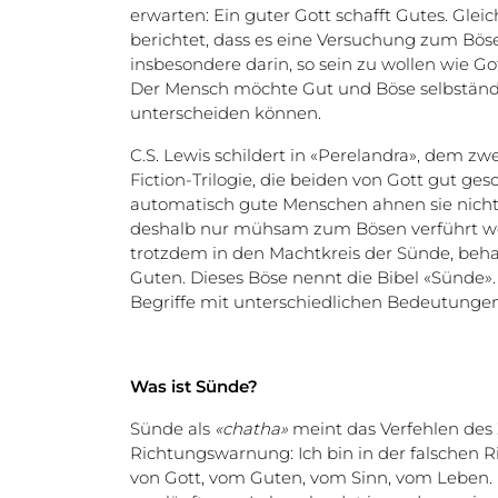
erwarten: Ein guter Gott schafft Gutes. Glei
berichtet, dass es eine Versuchung zum Bös
insbesondere darin, so sein zu wollen wie Go
Der Mensch möchte Gut und Böse selbständi
unterscheiden können.
C.S. Lewis schildert in «Perelandra», dem zw
Fiction-Trilogie, die beiden von Gott gut ge
automatisch gute Menschen ahnen sie nich
deshalb nur mühsam zum Bösen verführt we
trotzdem in den Machtkreis der Sünde, beh
Guten. Dieses Böse nennt die Bibel «Sünde». 
Begriffe mit unterschiedlichen Bedeutungen
Was ist Sünde?
Sünde als
«chatha»
meint das Verfehlen des Zi
Richtungswarnung: Ich bin in der falschen 
von Gott, vom Guten, vom Sinn, vom Leben