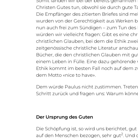
Somit landen wir bei der bereits genannten 
Christen Gutes tun, obwohl sie durch gute 
Die Empfänger des zitierten Briefes sind meh
wurden von der Gerechtigkeit aus Werken befr
nun auch frei zum Sündigen – zum Tun des 
würden wir vielleicht fragen: Gibt es eine chr
christlichen Glauben, bei dem die Ethik zwei
zeitgenössische christliche Literatur anschaue
Bücher, die den christlichen Glauben mit g
einem Leben in Fülle. Eine dazu gehörende 
Ethik kommt im besten Fall noch auf dem zw
dem Motto «nice to have».
Dem würde Paulus nicht zustimmen. Treten 
Schritt zurück und fragen uns: Warum könne
Der Ursprung des Guten
Die Schöpfung ist, so wird uns berichtet, gut 
2
auf den Menschen bezogen, sehr gut
. Und 