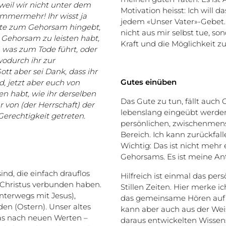
weil wir nicht unter dem
Motivation heisst: Ich will d
mmermehr! Ihr wisst ja
jedem «Unser Vater»-Gebet. 
hte zum Gehorsam hingebt,
nicht aus mir selbst tue, so
Gehorsam zu leisten habt,
Kraft und die Möglichkeit
 was zum Tode führt, oder
wodurch ihr zur
tt aber sei Dank, dass ihr
Gutes einüben
, jetzt aber euch von
en habt, wie ihr derselben
Das Gute zu tun, fällt auch 
 von (der Herrschaft) der
lebenslang eingeübt werden.
erechtigkeit getreten.
persönlichen, zwischenmensc
Bereich. Ich kann zurückfal
Wichtig: Das ist nicht mehr 
Gehorsams. Es ist meine An
ind, die einfach drauflos
Hilfreich ist einmal das per
 Christus verbunden haben.
Stillen Zeiten. Hier merke i
nterwegs mit Jesus),
das gemeinsame Hören auf G
en (Ostern). Unser altes
kann aber auch aus der Wei
as nach neuen Werten –
daraus entwickelten Wissens