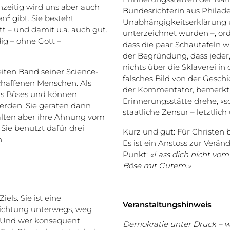
chzeitig wird uns aber auch
Bundesrichterin aus Philadel
3
en
gibt. Sie besteht
Unabhängigkeitserklärung u
tt – und damit u.a. auch gut.
unterzeichnet wurden –, ord
g – ohne Gott –
dass die paar Schautafeln w
der Begründung, dass jeder,
nichts über die Sklaverei in
eiten Band seiner Science-
falsches Bild von der Gesch
schaffenen Menschen. Als
der Kommentator, bemerkt, d
ts Böses und können
Erinnerungsstätte drehe, «
rden. Sie geraten dann
staatliche Zensur – letztli
alten aber ihre Ahnung vom
Sie benutzt dafür drei
Kurz und gut: Für Christe
.
Es ist ein Anstoss zur Verän
Punkt:
«Lass dich nicht vo
Böse mit Gutem.»
els. Sie ist eine
Veranstaltungshinweis
Richtung unterwegs, weg
. Und wer konsequent
Demokratie unter Druck – wa