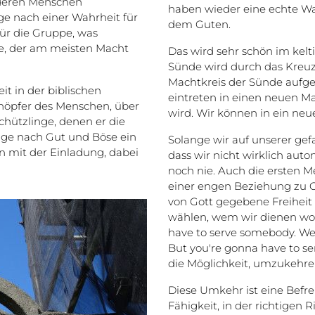
nderen Menschen
haben wieder eine echte Wa
e nach einer Wahrheit für
dem Guten.
ür die Gruppe, was
ge, der am meisten Macht
Das wird sehr schön im kelti
Sünde wird durch das Kreuz 
Machtkreis der Sünde aufge
t in der biblischen
eintreten in einen neuen Ma
Schöpfer des Menschen, über
wird. Wir können in ein neue
chützlinge, denen er die
rage nach Gut und Böse ein
Solange wir auf unserer gefa
n mit der Einladung, dabei
dass wir nicht wirklich aut
noch nie. Auch die ersten M
einer engen Beziehung zu Go
von Gott gegebene Freiheit 
wählen, wem wir dienen woll
have to serve somebody. Well
But you're gonna have to s
die Möglichkeit, umzukehre
Diese Umkehr ist eine Bef
Fähigkeit, in der richtigen