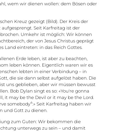
hl, wem wir dienen wollen: dem Bösen oder
schen Kreuz gezeigt (Bild). Der Kreis der
aufgesprengt. Seit Karfreitag ist der
brochen. Umkehr ist möglich: Wir können
chtbereich, der von Jesus Christus geprägt
s Land eintreten: in das Reich Gottes.
llenen Erde leben, ist aber zu beachten,
onom leben können. Eigentlich waren wir es
enschen lebten in einer Verbindung – in
tt, die sie dann selbst aufgelöst haben. Die
ist uns geblieben, aber wir müssen bewusst
en. Bob Dylan singt es so: «You're gonna
, it may be the Devil or it may be the Lord.
4
erve somebody
.» Seit Karfreitag haben wir
n und Gott zu dienen.
reiung zum Guten: Wir bekommen die
 Richtung unterwegs zu sein – und damit