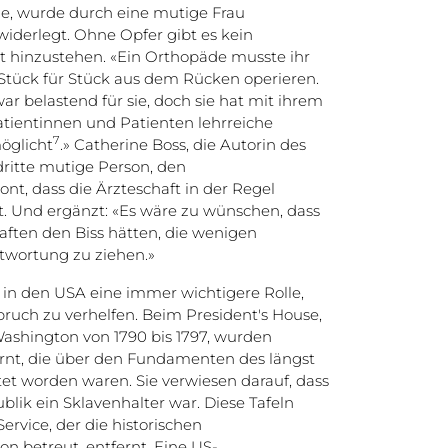
he, wurde durch eine mutige Frau
 widerlegt. Ohne Opfer gibt es kein
eit hinzustehen. «Ein Orthopäde musste ihr
Stück für Stück aus dem Rücken operieren.
war belastend für sie, doch sie hat mit ihrem
atientinnen und Patienten lehrreiche
7
öglicht
.» Catherine Boss, die Autorin des
dritte mutige Person, den
ont, dass die Ärzteschaft in der Regel
. Und ergänzt: «Es wäre zu wünschen, dass
ften den Biss hätten, die wenigen
twortung zu ziehen.»
h in den USA eine immer wichtigere Rolle,
ch zu verhelfen. Beim President's House,
shington von 1790 bis 1797, wurden
ernt, die über den Fundamenten des längst
et worden waren. Sie verwiesen darauf, dass
blik ein Sklavenhalter war. Diese Tafeln
rvice, der die historischen
on betreut, entfernt. Eine US-