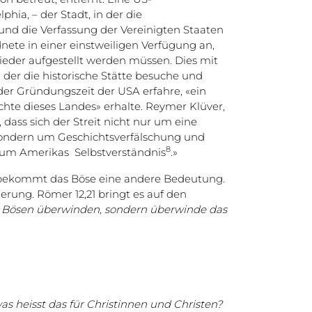
phia, – der Stadt, in der die
nd die Verfassung der Vereinigten Staaten
nete in einer einstweiligen Verfügung an,
ieder aufgestellt werden müssen. Dies mit
 der die historische Stätte besuche und
 der Gründungszeit der USA erfahre, «ein
ichte dieses Landes» erhalte. Reymer Klüver,
ass sich der Streit nicht nur um eine
sondern um Geschichtsverfälschung und
8
ch um Amerikas Selbstverständnis
.»
n bekommt das Böse eine andere Bedeutung.
derung. Römer 12,21 bringt es auf den
m Bösen überwinden, sondern überwinde das
s heisst das für Christinnen und Christen?