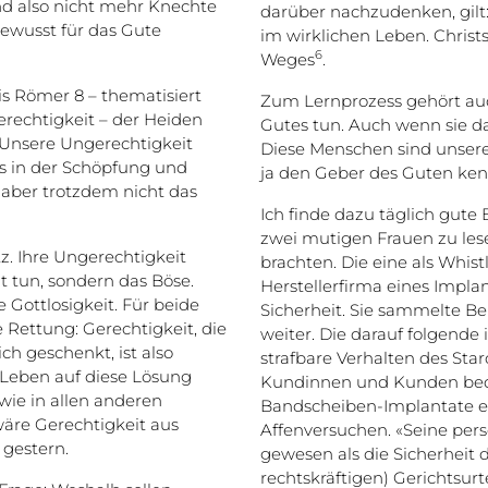
ind also nicht mehr Knechte
darüber nachzudenken, gilt:
ewusst für das Gute
im wirklichen Leben. Christse
6
Weges
.
is Römer 8 – thematisiert
Zum Lernprozess gehört auc
erechtigkeit – der Heiden
Gutes tun. Auch wenn sie dab
 Unsere Ungerechtigkeit
Diese Menschen sind unsere 
as in der Schöpfung und
ja den Geber des Guten ken
 aber trotzdem nicht das
Ich finde dazu täglich gute 
zwei mutigen Frauen zu lese
. Ihre Ungerechtigkeit
brachten. Die eine als Whist
ht tun, sondern das Böse.
Herstellerfirma eines Impl
e Gottlosigkeit. Für beide
Sicherheit. Sie sammelte Be
 Rettung: Gerechtigkeit, die
weiter. Die darauf folgende
h geschenkt, ist also
strafbare Verhalten des Star
Leben auf diese Lösung
Kundinnen und Kunden be
 wie in allen anderen
Bandscheiben-Implantate ei
wäre Gerechtigkeit aus
Affenversuchen. «Seine pers
 gestern.
gewesen als die Sicherheit d
rechtskräftigen) Gerichtsur