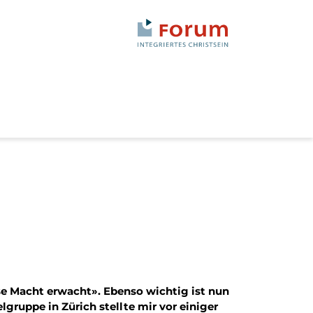
se Macht erwacht». Ebenso wichtig ist nun
ruppe in Zürich stellte mir vor einiger