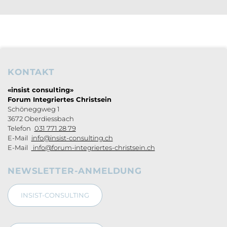
KONTAKT
Footerbereich
«insist consulting»
Forum Integriertes Christsein
Schöneggweg 1
3672 Oberdiessbach
Telefon
031 771 28 79
E-Mail
info@insist-consulting.ch
E-Mail
info@forum-integriertes-christsein.ch
NEWSLETTER-ANMELDUNG
INSIST-CONSULTING