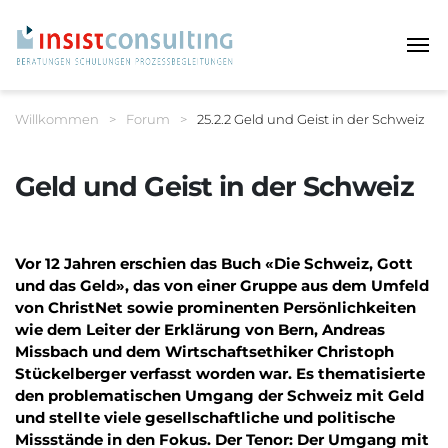
Haup
Sie befinden sich hier:
Willkommen
>
Forum
>
25.2.2 Geld und Geist in der Schweiz
Breadcrumbnavigation
Geld und Geist in der Schweiz
Vor 12 Jahren erschien das Buch «Die Schweiz, Gott
und das Geld», das von einer Gruppe aus dem Umfeld
von ChristNet sowie prominenten Persönlichkeiten
wie dem Leiter der Erklärung von Bern, Andreas
Missbach und dem Wirtschaftsethiker Christoph
Stückelberger verfasst worden war. Es thematisierte
den problematischen Umgang der Schweiz mit Geld
und stellte viele gesellschaftliche und politische
Missstände in den Fokus. Der Tenor: Der Umgang mit