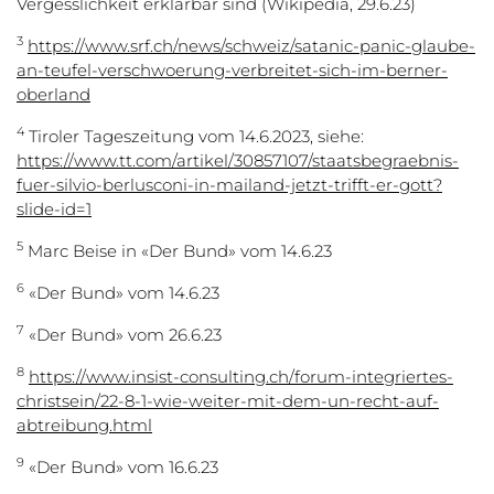
Vergesslichkeit erklärbar sind (Wikipedia, 29.6.23)
3
https://www.srf.ch/news/schweiz/satanic-panic-glaube-
an-teufel-verschwoerung-verbreitet-sich-im-berner-
oberland
4
Tiroler Tageszeitung vom 14.6.2023, siehe:
https://www.tt.com/artikel/30857107/staatsbegraebnis-
fuer-silvio-berlusconi-in-mailand-jetzt-trifft-er-gott?
slide-id=1
5
Marc Beise in «Der Bund» vom 14.6.23
6
«Der Bund» vom 14.6.23
7
«Der Bund» vom 26.6.23
8
https://www.insist-consulting.ch/forum-integriertes-
christsein/22-8-1-wie-weiter-mit-dem-un-recht-auf-
abtreibung.html
9
«Der Bund» vom 16.6.23