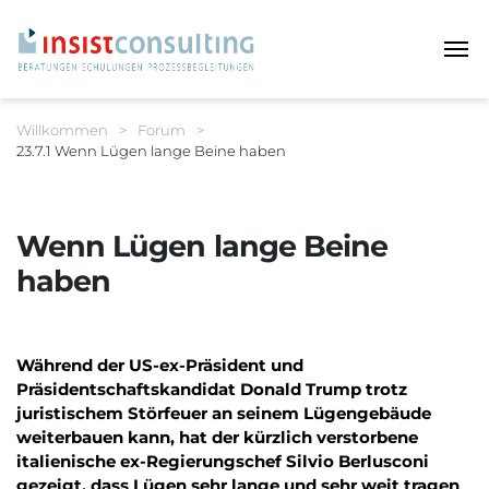
Haup
Sie befinden sich hier:
Willkommen
>
Forum
>
23.7.1 Wenn Lügen lange Beine haben
Breadcrumbnavigation
Wenn Lügen lange Beine
haben
Während der US-ex-Präsident und
Präsidentschaftskandidat Donald Trump trotz
juristischem Störfeuer an seinem Lügengebäude
weiterbauen kann, hat der kürzlich verstorbene
italienische ex-Regierungschef Silvio Berlusconi
gezeigt, dass Lügen sehr lange und sehr weit tragen