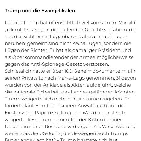
Trump und die Evangelikalen
Donald Trump hat offensichtlich viel von seinem Vorbild
gelernt. Das zeigen die laufenden Gerichtsverfahren, die
aus der Sicht eines Lügenbarons allesamt auf Lügen
beruhen: gemeint sind nicht
seine
Lügen, sondern die
Lügen der Richter. Er hat als damaliger Präsident und
als Oberkommandierender der Armee möglicherweise
gegen das Anti-Spionage-Gesetz verstossen.
Schliesslich hatte er über 100 Geheimdokumente mit in
seinen Privatsitz nach Mar-a-Lago genommen. 31 davon
wurden von der Anklage als Akten aufgeführt, welche
die nationale Sicherheit des Landes gefährden könnten.
Trump weigerte sich nicht nur, sie zurückzugeben. Er
forderte laut Ermittlern seinen Anwalt auch auf, die
Existenz der Papiere zu leugnen. «Als der Jurist sich
weigerte, liess Trump einen Teil der Kisten in einer
Dusche in seiner Residenz verbergen. Als Verschwörung
wertet das die US-Justiz, die deswegen auch Trumps
6
Butler angeklagt hat
.» Trump brüstete sich laut