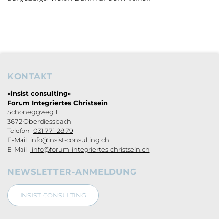
KONTAKT
Footerbereich
«insist consulting»
Forum Integriertes Christsein
Schöneggweg 1
3672 Oberdiessbach
Telefon
031 771 28 79
E-Mail
info@insist-consulting.ch
E-Mail
info@forum-integriertes-christsein.ch
NEWSLETTER-ANMELDUNG
INSIST-CONSULTING