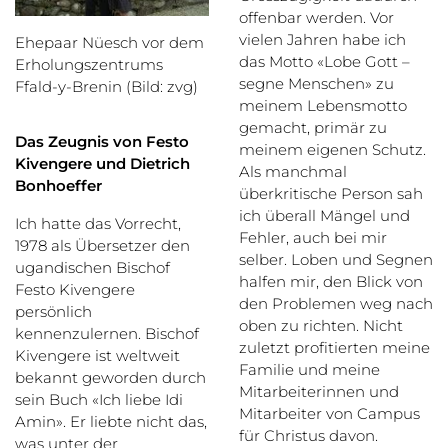
offenbar werden. Vor
vielen Jahren habe ich
Ehepaar Nüesch vor dem
das Motto «Lobe Gott –
Erholungszentrums
segne Menschen» zu
Ffald-y-Brenin (Bild: zvg)
meinem Lebensmotto
gemacht, primär zu
Das Zeugnis von Festo
meinem eigenen Schutz.
Kivengere und Dietrich
Als manchmal
Bonhoeffer
überkritische Person sah
ich überall Mängel und
Ich hatte das Vorrecht,
Fehler, auch bei mir
1978 als Übersetzer den
selber. Loben und Segnen
ugandischen Bischof
halfen mir, den Blick von
Festo Kivengere
den Problemen weg nach
persönlich
oben zu richten. Nicht
kennenzulernen. Bischof
zuletzt profitierten meine
Kivengere ist weltweit
Familie und meine
bekannt geworden durch
Mitarbeiterinnen und
sein Buch «Ich liebe Idi
Mitarbeiter von Campus
Amin». Er liebte nicht das,
für Christus davon.
was unter der