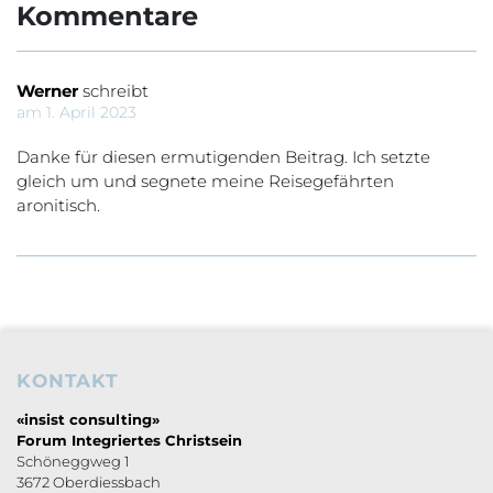
Kommentare
Werner
schreibt
am 1. April 2023
Danke für diesen ermutigenden Beitrag. Ich setzte
gleich um und segnete meine Reisegefährten
aronitisch.
KONTAKT
Footerbereich
«insist consulting»
Forum Integriertes Christsein
Schöneggweg 1
3672 Oberdiessbach