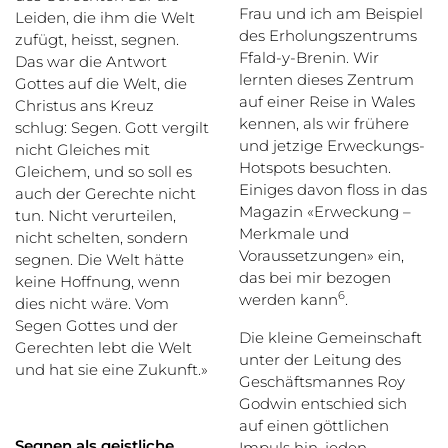
Frau und ich am Beispiel
Leiden, die ihm die Welt
des Erholungszentrums
zufügt, heisst, segnen.
Ffald-y-Brenin. Wir
Das war die Antwort
lernten dieses Zentrum
Gottes auf die Welt, die
auf einer Reise in Wales
Christus ans Kreuz
kennen, als wir frühere
schlug: Segen. Gott vergilt
und jetzige Erweckungs-
nicht Gleiches mit
Hotspots besuchten.
Gleichem, und so soll es
Einiges davon floss in das
auch der Gerechte nicht
Magazin «Erweckung –
tun. Nicht verurteilen,
Merkmale und
nicht schelten, sondern
Voraussetzungen» ein,
segnen. Die Welt hätte
das bei mir bezogen
keine Hoffnung, wenn
6
werden kann
.
dies nicht wäre. Vom
Segen Gottes und der
Die kleine Gemeinschaft
Gerechten lebt die Welt
unter der Leitung des
und hat sie eine Zukunft.»
Geschäftsmannes Roy
Godwin entschied sich
auf einen göttlichen
Segnen als geistliche
Impuls hin, jeden