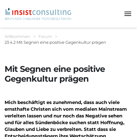
Haup
Sie befinden sich hier:
Willkommen
>
Forum
>
23.4.2 Mit Segnen eine positive Gegenkultur prägen
Breadcrumbnavigation
Mit Segnen eine positive
Gegenkultur prägen
Mich beschäftigt es zunehmend, dass auch viele
ernsthafte Christen sich vom medialen Mainstream
verleiten lassen und nur noch das Negative sehen
und für alles Sündenböcke suchen statt Hoffnung,
Glauben und Liebe zu verbreiten. Statt dass sie
Entscheidungsträgern ihre Wertschätzung