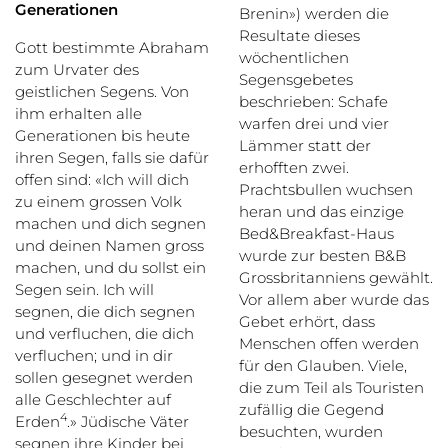
Generationen
Brenin») werden die
Resultate dieses
Gott bestimmte Abraham
wöchentlichen
zum Urvater des
Segensgebetes
geistlichen Segens. Von
beschrieben: Schafe
ihm erhalten alle
warfen drei und vier
Generationen bis heute
Lämmer statt der
ihren Segen, falls sie dafür
erhofften zwei.
offen sind: «Ich will dich
Prachtsbullen wuchsen
zu einem grossen Volk
heran und das einzige
machen und dich segnen
Bed&Breakfast-Haus
und deinen Namen gross
wurde zur besten B&B
machen, und du sollst ein
Grossbritanniens gewählt.
Segen sein. Ich will
Vor allem aber wurde das
segnen, die dich segnen
Gebet erhört, dass
und verfluchen, die dich
Menschen offen werden
verfluchen; und in dir
für den Glauben. Viele,
sollen gesegnet werden
die zum Teil als Touristen
alle Geschlechter auf
zufällig die Gegend
4
Erden
.» Jüdische Väter
besuchten, wurden
segnen ihre Kinder bei