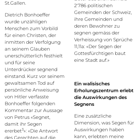
St.Gallen.
2'786 politischen
Gemeinden der Schweiz,
Dietrich Bonhoeffer
ihre Gemeinden und
wurde unzähligen
deren Bewohner zu
Menschen zum Vorbild
segnen gemäss der
für einen Christen, der
Verheissung von Sprüche
inmitten der Verfolgung
11,11a: «Der Segen der
an seinem Glauben
Gottesfürchtigen baut
unerschütterlich festhielt
eine Stadt auf.»
und für seine
Unterdrücker segnend
einstand. Kurz vor seinem
gewaltsamen Tod auf
Ein walisisches
persönliche Anweisung
Erholungszentrum erlebt
von Hitler verfasste
die Auswirkungen des
Bonhoeffer folgenden
Segnens
Kommentar zur Aussage
Eine zusätzliche
von Petrus «Segnet,
Dimension, was Segen für
damit ihr Segen
Auswirkungen haben
3
ererbet
»: «Die Antwort
kann, erlebten meine
des Gerechten auf die