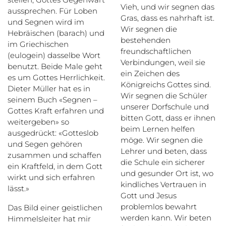
Vieh, und wir segnen das
aussprechen. Für Loben
Gras, dass es nahrhaft ist.
und Segnen wird im
Wir segnen die
Hebräischen (barach) und
bestehenden
im Griechischen
freundschaftlichen
(eulogein) dasselbe Wort
Verbindungen, weil sie
benutzt. Beide Male geht
ein Zeichen des
es um Gottes Herrlichkeit.
Königreichs Gottes sind.
Dieter Müller hat es in
Wir segnen die Schüler
seinem Buch «Segnen –
unserer Dorfschule und
Gottes Kraft erfahren und
bitten Gott, dass er ihnen
weitergeben» so
beim Lernen helfen
ausgedrückt: «Gotteslob
möge. Wir segnen die
und Segen gehören
Lehrer und beten, dass
zusammen und schaffen
die Schule ein sicherer
ein Kraftfeld, in dem Gott
und gesunder Ort ist, wo
wirkt und sich erfahren
kindliches Vertrauen in
lässt.»
Gott und Jesus
problemlos bewahrt
Das Bild einer geistlichen
werden kann. Wir beten
Himmelsleiter hat mir