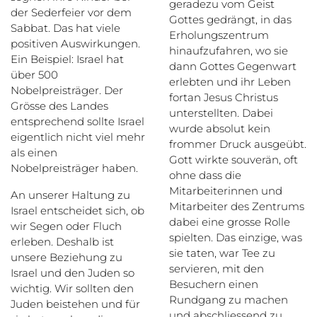
geradezu vom Geist
der Sederfeier vor dem
Gottes gedrängt, in das
Sabbat. Das hat viele
Erholungszentrum
positiven Auswirkungen.
hinaufzufahren, wo sie
Ein Beispiel: Israel hat
dann Gottes Gegenwart
über 500
erlebten und ihr Leben
Nobelpreisträger. Der
fortan Jesus Christus
Grösse des Landes
unterstellten. Dabei
entsprechend sollte Israel
wurde absolut kein
eigentlich nicht viel mehr
frommer Druck ausgeübt.
als einen
Gott wirkte souverän, oft
Nobelpreisträger haben.
ohne dass die
Mitarbeiterinnen und
An unserer Haltung zu
Mitarbeiter des Zentrums
Israel entscheidet sich, ob
dabei eine grosse Rolle
wir Segen oder Fluch
spielten. Das einzige, was
erleben. Deshalb ist
sie taten, war Tee zu
unsere Beziehung zu
servieren, mit den
Israel und den Juden so
Besuchern einen
wichtig. Wir sollten den
Rundgang zu machen
Juden beistehen und für
und abschliessend zu