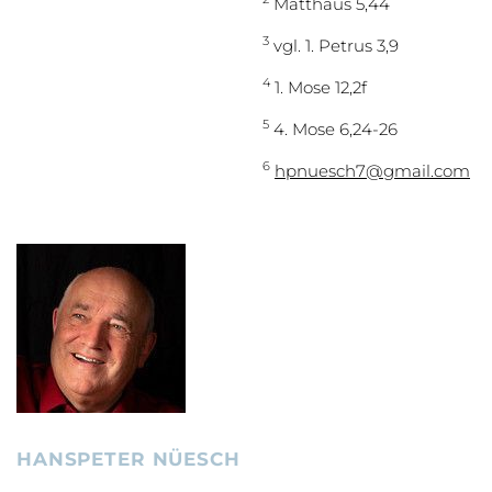
Matthäus 5,44
3
vgl. 1. Petrus 3,9
4
1. Mose 12,2f
5
4. Mose 6,24-26
6
hpnuesch7@gmail.com
HANSPETER NÜESCH