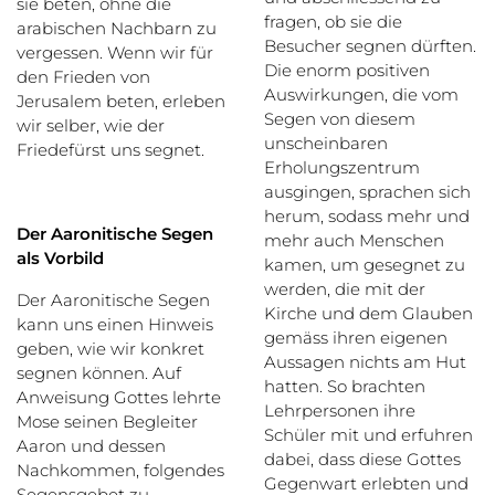
sie beten, ohne die
fragen, ob sie die
arabischen Nachbarn zu
Besucher segnen dürften.
vergessen. Wenn wir für
Die enorm positiven
den Frieden von
Auswirkungen, die vom
Jerusalem beten, erleben
Segen von diesem
wir selber, wie der
unscheinbaren
Friedefürst uns segnet.
Erholungszentrum
ausgingen, sprachen sich
herum, sodass mehr und
Der Aaronitische Segen
mehr auch Menschen
als Vorbild
kamen, um gesegnet zu
werden, die mit der
Der Aaronitische Segen
Kirche und dem Glauben
kann uns einen Hinweis
gemäss ihren eigenen
geben, wie wir konkret
Aussagen nichts am Hut
segnen können. Auf
hatten. So brachten
Anweisung Gottes lehrte
Lehrpersonen ihre
Mose seinen Begleiter
Schüler mit und erfuhren
Aaron und dessen
dabei, dass diese Gottes
Nachkommen, folgendes
Gegenwart erlebten und
Segensgebet zu