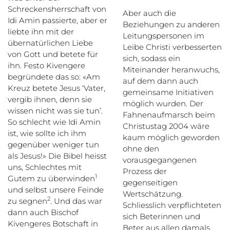
Schreckensherrschaft von
Aber auch die
Idi Amin passierte, aber er
Beziehungen zu anderen
liebte ihn mit der
Leitungspersonen im
übernatürlichen Liebe
Leibe Christi verbesserten
von Gott und betete für
sich, sodass ein
ihn. Festo Kivengere
Miteinander heranwuchs,
begründete das so: «Am
auf dem dann auch
Kreuz betete Jesus ‘Vater,
gemeinsame Initiativen
vergib ihnen, denn sie
möglich wurden. Der
wissen nicht was sie tun’.
Fahnenaufmarsch beim
So schlecht wie Idi Amin
Christustag 2004 wäre
ist, wie sollte ich ihm
kaum möglich geworden
gegenüber weniger tun
ohne den
als Jesus!» Die Bibel heisst
vorausgegangenen
uns, Schlechtes mit
Prozess der
1
Gutem zu überwinden
gegenseitigen
und selbst unsere Feinde
Wertschätzung.
2
zu segnen
. Und das war
Schliesslich verpflichteten
dann auch Bischof
sich Beterinnen und
Kivengeres Botschaft in
Beter aus allen damals