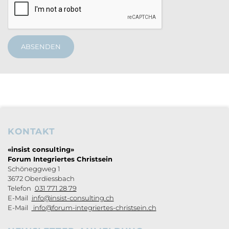
ABSENDEN
KONTAKT
Footerbereich
«insist consulting»
Forum Integriertes Christsein
Schöneggweg 1
3672 Oberdiessbach
Telefon
031 771 28 79
E-Mail
info@insist-consulting.ch
E-Mail
info@forum-integriertes-christsein.ch