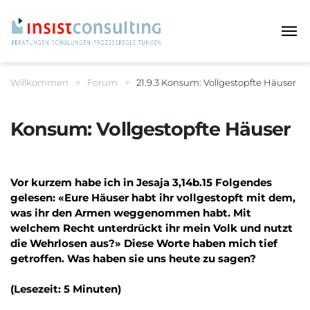
Haup
Sie befinden sich hier:
Willkommen
>
Forum
>
21.9.3 Konsum: Vollgestopfte Häuser
Breadcrumbnavigation
Konsum: Vollgestopfte Häuser
Vor kurzem habe ich in Jesaja 3,14b.15 Folgendes
gelesen: «Eure Häuser habt ihr vollgestopft mit dem,
was ihr den Armen weggenommen habt. Mit
welchem Recht unterdrückt ihr mein Volk und nutzt
die Wehrlosen aus?» Diese Worte haben mich tief
getroffen. Was haben sie uns heute zu sagen?
(Lesezeit: 5 Minuten)