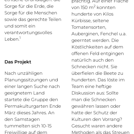
prächtig. Auf einer Fläche
Sorge für die Erde, die
2
von 150 m
konnten
Sorge für die Menschen
hunderte von Kilos
sowie das gerechte Teilen
Kürbisse, seltene
und somit ein
Tomatensorten,
verantwortungsvolles
Auberginen, Fenchel u.a.
1
Leben.
geerntet werden. Die
Köstlichkeiten auf dem
offenen Feld entgingen
natürlich auch den
Das Projekt
Schnecken nicht. Sie
überfielen die Beete zu
Nach unzähligen
hunderten. Das löste im
Planungssitzungen und
Team eine heftige
einer langen Suche nach
Diskussion aus: Sollte
geeignetem Land
man die Schnecken
startete die Gruppe den
gewähren lassen oder
Permakulturgarten Ende
hatte der Schutz der
März dieses Jahres. An
Kulturen den Vorrang?
den Samstagen
Gesucht waren andere
tummelten sich 10-15
Methoden als das Streuen
Freiwillige auf dem