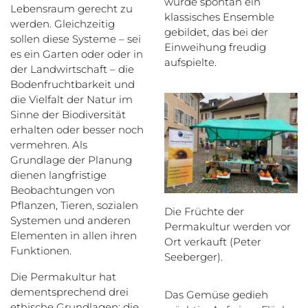
wurde spontan ein
Lebensraum gerecht zu
klassisches Ensemble
werden. Gleichzeitig
gebildet, das bei der
sollen diese Systeme – sei
Einweihung freudig
es ein Garten oder oder in
aufspielte.
der Landwirtschaft – die
Bodenfruchtbarkeit und
die Vielfalt der Natur im
Sinne der Biodiversität
erhalten oder besser noch
vermehren. Als
Grundlage der Planung
dienen langfristige
Beobachtungen von
Pflanzen, Tieren, sozialen
Die Früchte der
Systemen und anderen
Permakultur werden vor
Elementen in allen ihren
Ort verkauft (Peter
Funktionen.
Seeberger).
Die Permakultur hat
dementsprechend drei
Das Gemüse gedieh
ethische Grundlagen: die