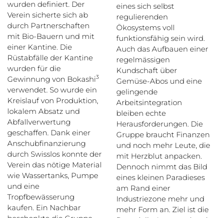
wurden definiert. Der
eines sich selbst
Verein sicherte sich ab
regulierenden
durch Partnerschaften
Ökosystems voll
mit Bio-Bauern und mit
funktionsfähig sein wird.
einer Kantine. Die
Auch das Aufbauen einer
Rüstabfälle der Kantine
regelmässigen
wurden für die
Kundschaft über
3
Gewinnung von Bokashi
Gemüse-Abos und eine
verwendet. So wurde ein
gelingende
Kreislauf von Produktion,
Arbeitsintegration
lokalem Absatz und
bleiben echte
Abfallverwertung
Herausforderungen. Die
geschaffen. Dank einer
Gruppe braucht Finanzen
Anschubfinanzierung
und noch mehr Leute, die
durch Swisslos konnte der
mit Herzblut anpacken.
Verein das nötige Material
Dennoch nimmt das Bild
wie Wassertanks, Pumpe
eines kleinen Paradieses
und eine
am Rand einer
Tropfbewässerung
Industriezone mehr und
kaufen. Ein Nachbar
mehr Form an. Ziel ist die