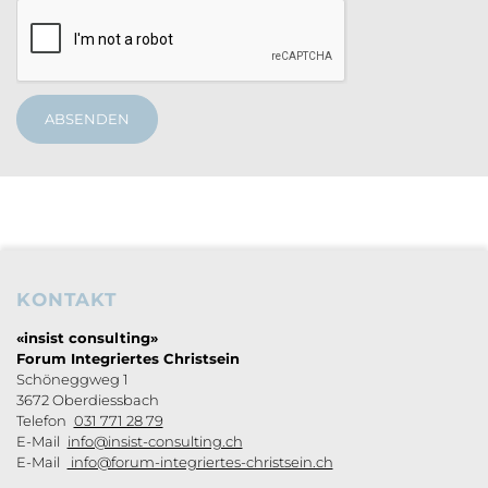
ABSENDEN
KONTAKT
Footerbereich
«insist consulting»
Forum Integriertes Christsein
Schöneggweg 1
3672 Oberdiessbach
Telefon
031 771 28 79
E-Mail
info@insist-consulting.ch
E-Mail
info@forum-integriertes-christsein.ch