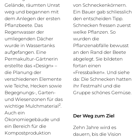
von Schneckenkörnern.
Gelände, räumten Unrat
Ein Bauer gab schliesslich
weg und begannen mit
den entscheiden Tipp.
dem Anlegen der ersten
Schnecken fressen zuerst
Pflanzbeete. Das
welke Pflanzen. So
Regenwasser der
wurden die
umliegenden Dächer
Pflanzenabfälle bewusst
wurde in Wassertanks
an den Rand der Beete
aufgefangen. Eine
abgelegt. Sie bildeten
Permakultur-Gärtnerin
fortan einen
erstellte das «Design» –
«Fressbalken». Und siehe
die Planung der
da: Die Schnecken hatten
verschiedenen Elemente
ihr Festmahl und die
wie Teiche, Hecken sowie
Gruppe schönes Gemüse.
Begegnungs-, Garten-
und Wiesenzonen für das
2
wichtige Mulchmaterial
.
Auch ein
Der Weg zum Ziel
Ökonomiegebäude und
ein Bereich für die
Zehn Jahre wird es
Kompostproduktion
dauern, bis die Vision