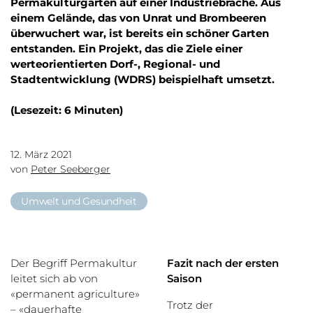
Permakulturgarten auf einer Industriebrache. Aus
einem Gelände, das von Unrat und Brombeeren
überwuchert war, ist bereits ein schöner Garten
entstanden. Ein Projekt, das die Ziele einer
werteorientierten Dorf-, Regional- und
Stadtentwicklung (WDRS) beispielhaft umsetzt.
(Lesezeit: 6 Minuten)
12. März 2021
von
Peter Seeberger
Umwelt und Gesundheit
Der Begriff Permakultur
Fazit nach der ersten
leitet sich ab von
Saison
«permanent agriculture»
Trotz der
– «dauerhafte