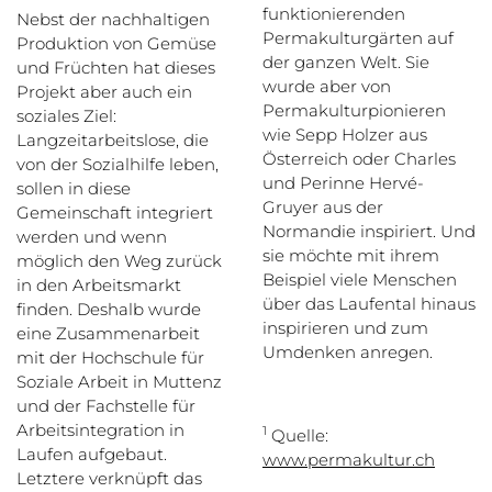
funktionierenden
Nebst der nachhaltigen
Permakulturgärten auf
Produktion von Gemüse
der ganzen Welt. Sie
und Früchten hat dieses
wurde aber von
Projekt aber auch ein
Permakulturpionieren
soziales Ziel:
wie Sepp Holzer aus
Langzeitarbeitslose, die
Österreich oder Charles
von der Sozialhilfe leben,
und Perinne Hervé-
sollen in diese
Gruyer aus der
Gemeinschaft integriert
Normandie inspiriert. Und
werden und wenn
sie möchte mit ihrem
möglich den Weg zurück
Beispiel viele Menschen
in den Arbeitsmarkt
über das Laufental hinaus
finden. Deshalb wurde
inspirieren und zum
eine Zusammenarbeit
Umdenken anregen.
mit der Hochschule für
Soziale Arbeit in Muttenz
und der Fachstelle für
Arbeitsintegration in
1
Quelle:
Laufen aufgebaut.
www.permakultur.ch
Letztere verknüpft das