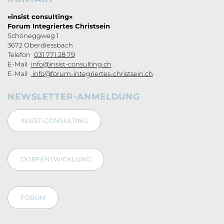
Footerbereich
«insist consulting»
Forum Integriertes Christsein
Schöneggweg 1
3672 Oberdiessbach
Telefon
031 771 28 79
E-Mail
info@insist-consulting.ch
E-Mail
info@forum-integriertes-christsein.ch
NEWSLETTER-ANMELDUNG
INSIST-CONSULTING
DORFENTWICKLUNG
FORUM