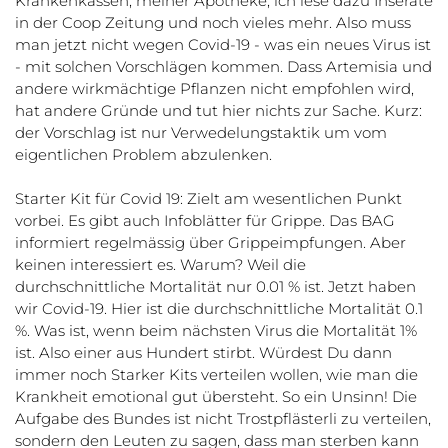
Krankenkassen, meiner Apotheke, ich lese dazu Inserate
in der Coop Zeitung und noch vieles mehr. Also muss
man jetzt nicht wegen Covid-19 - was ein neues Virus ist
- mit solchen Vorschlägen kommen. Dass Artemisia und
andere wirkmächtige Pflanzen nicht empfohlen wird,
hat andere Gründe und tut hier nichts zur Sache. Kurz:
der Vorschlag ist nur Verwedelungstaktik um vom
eigentlichen Problem abzulenken.
Starter Kit für Covid 19: Zielt am wesentlichen Punkt
vorbei. Es gibt auch Infoblätter für Grippe. Das BAG
informiert regelmässig über Grippeimpfungen. Aber
keinen interessiert es. Warum? Weil die
durchschnittliche Mortalität nur 0.01 % ist. Jetzt haben
wir Covid-19. Hier ist die durchschnittliche Mortalität 0.1
%. Was ist, wenn beim nächsten Virus die Mortalität 1%
ist. Also einer aus Hundert stirbt. Würdest Du dann
immer noch Starker Kits verteilen wollen, wie man die
Krankheit emotional gut übersteht. So ein Unsinn! Die
Aufgabe des Bundes ist nicht Trostpflästerli zu verteilen,
sondern den Leuten zu sagen, dass man sterben kann